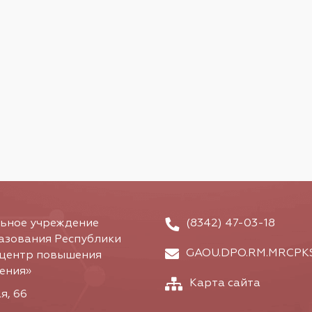
льное учреждение
(8342) 47-03-18
азования Республики
GAOU.DPO.RM.MRCPKS
 центр повышения
ения»
Карта сайта
я, 66