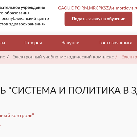
овательное учреждение
GAOU.DPO.RM.MRCPKSZ@e-mordovia.r
о образования
 республиканский центр
Подать заявку на обучение
тов здравоохранения»
ти
Галерея
Закупки
Гостевая книга
ие
/
Электронный учебно-методический комплекс
/
Электро
 "СИСТЕМА И ПОЛИТИКА В 
нный контроль"
"