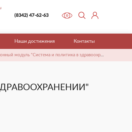
Новости
u
Галерея
(8342) 47-62-63
Закупки
Гостевая книга
Наши достижения
Контакты
Наши достижения
нный модуль "Система и политика в здравоохранении"
Контакты
ЗДРАВООХРАНЕНИИ"