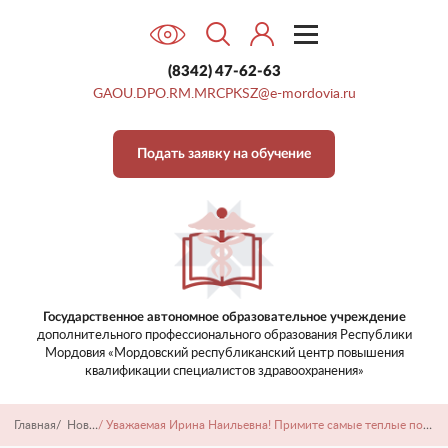
Закупки
Гостевая книга
(8342) 47-62-63
GAOU.DPO.RM.MRCPKSZ@e-mordovia.ru
Наши достижения
Контакты
Подать заявку на обучение
Государственное автономное образовательное учреждение
дополнительного профессионального образования
Республики
Мордовия «Мордовский республиканский центр
повышения
квалификации специалистов здравоохранения»
Главная
/
Новости
/
Уважаемая Ирина Наильевна! Примите самые теплые поздравления с ЮБИЛЕЕМ!