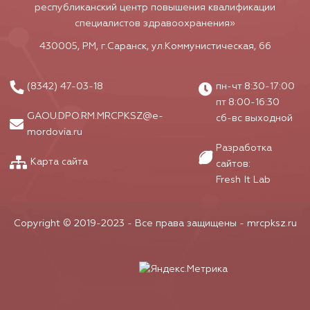
республиканский центр повышения квалификации
специалистов здравоохранения»
430005, РМ, г.Саранск, ул.Коммунистическая, 66
(8342) 47-03-18
пн-чт 8:30-17:00
пт 8:00-16:30
GAOU.DPO.RM.MRCPKSZ@e-
сб-вс выходной
mordovia.ru
Разработка
Карта сайта
сайтов:
Fresh It Lab
Copyright © 2019-2023 - Все права защищены -
mrcpksz.ru