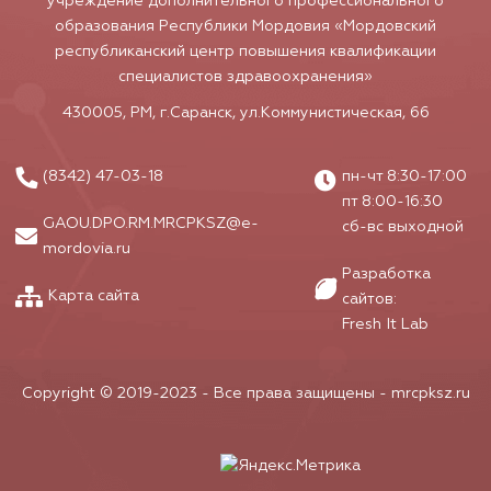
учреждение дополнительного профессионального
образования Республики Мордовия «Мордовский
республиканский центр повышения квалификации
специалистов здравоохранения»
430005, РМ, г.Саранск, ул.Коммунистическая, 66
(8342) 47-03-18
пн-чт 8:30-17:00
пт 8:00-16:30
GAOU.DPO.RM.MRCPKSZ@e-
сб-вс выходной
mordovia.ru
Разработка
Карта сайта
сайтов:
Fresh It Lab
Copyright © 2019-2023 - Все права защищены -
mrcpksz.ru