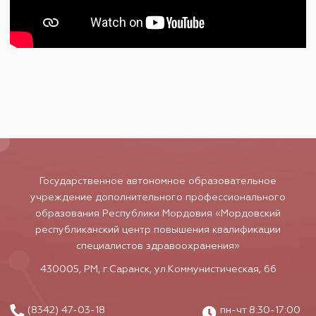
Государственное автономное образовательное
учреждение дополнительного профессионального
образования Республики Мордовия «Мордовский
республиканский центр повышения квалификации
специалистов здравоохранения»
430005, РМ, г.Саранск, ул.Коммунистическая, 66
(8342) 47-03-18
пн-чт 8:30-17:00