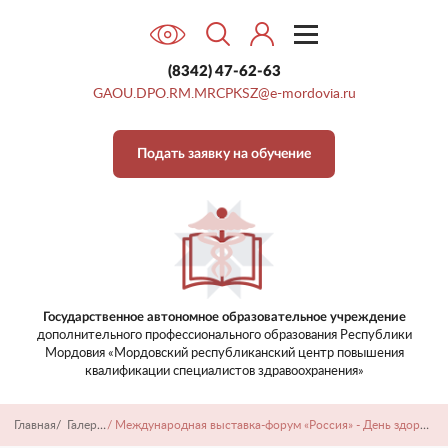
Галерея
Закупки
(8342) 47-62-63
Гостевая книга
GAOU.DPO.RM.MRCPKSZ@e-mordovia.ru
Наши достижения
Контакты
Подать заявку на обучение
Государственное автономное образовательное учреждение
дополнительного профессионального образования
Республики
Мордовия «Мордовский республиканский центр
повышения
квалификации специалистов здравоохранения»
Главная
/
Галерея
/
Международная выставка-форум «Россия» - День здоровья